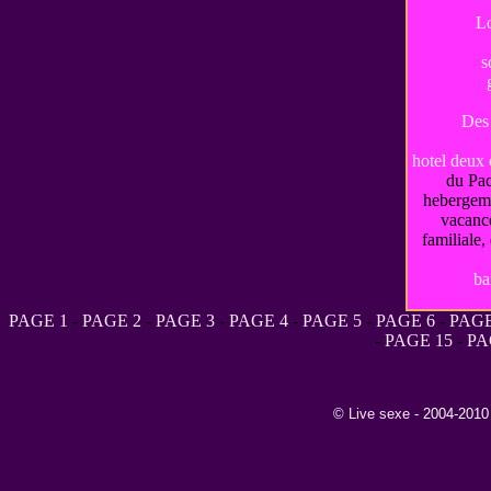
Lo
s
Des 
hotel deux 
du Pa
hebergem
vacance
familiale
ba
PAGE 1
-
PAGE 2
-
PAGE 3
-
PAGE 4
-
PAGE 5
-
PAGE 6
-
PAGE
-
PAGE 15
-
PA
©
Live sexe
- 2004-2010 