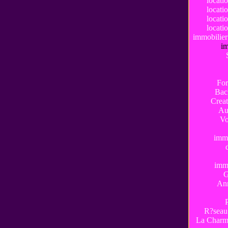
locati
locati
locati
locati
immobilie
im
For
Bac
Creat
Au
Vo
immo
imm
G
Ann
R?seau
La Charm