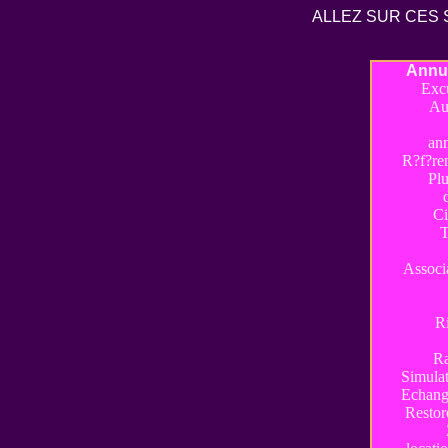
ALLEZ SUR CES 
Annua
Exc
Au
ann
R?f?re
Plu
Ci
T
Associ
R
Ra
Simulat
Echange
Restor